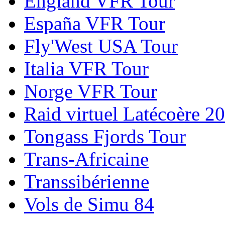
England VFR Tour
España VFR Tour
Fly'West USA Tour
Italia VFR Tour
Norge VFR Tour
Raid virtuel Latécoère 2
Tongass Fjords Tour
Trans-Africaine
Transsibérienne
Vols de Simu 84