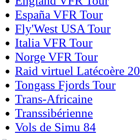
England VFR Tour
España VFR Tour
Fly'West USA Tour
Italia VFR Tour
Norge VFR Tour
Raid virtuel Latécoère 2
Tongass Fjords Tour
Trans-Africaine
Transsibérienne
Vols de Simu 84