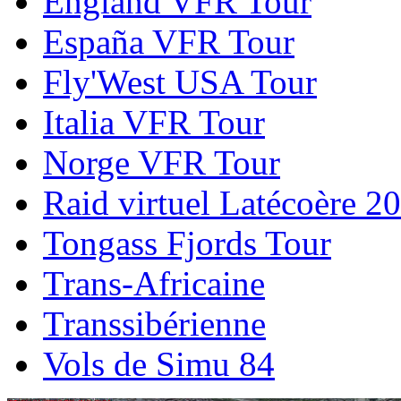
England VFR Tour
España VFR Tour
Fly'West USA Tour
Italia VFR Tour
Norge VFR Tour
Raid virtuel Latécoère 2
Tongass Fjords Tour
Trans-Africaine
Transsibérienne
Vols de Simu 84