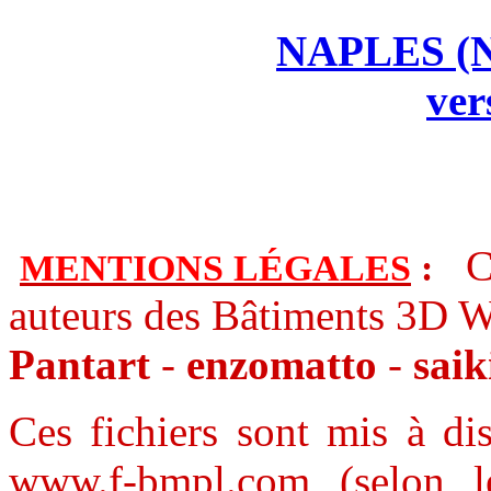
NAPLES (N
ver
C
MENTIONS LÉGALES
:
auteurs des Bâtiments 3D W
Pantart
-
enzomatto
-
sai
Ces fichiers sont mis à dis
www.f-bmpl.com (selon le