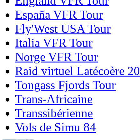
England VFR Tour
España VFR Tour
Fly'West USA Tour
Italia VFR Tour
Norge VFR Tour
Raid virtuel Latécoère 2
Tongass Fjords Tour
Trans-Africaine
Transsibérienne
Vols de Simu 84