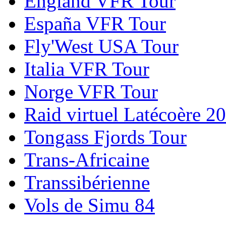
England VFR Tour
España VFR Tour
Fly'West USA Tour
Italia VFR Tour
Norge VFR Tour
Raid virtuel Latécoère 2
Tongass Fjords Tour
Trans-Africaine
Transsibérienne
Vols de Simu 84